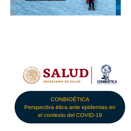
CONBIOÉTICA
Perspectiva ética ante epidemias en
el contexto del COVID-19