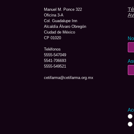
Té
Manuel M. Ponce 322
Av
Oficina 3-A
Col. Guadalupe Inn
Alcaldía Álvaro Obregón
Ciudad de México
CP 01020
No
Teléfonos
5555-547049
5541-706693
As
5555-549521
cetifarma@cetifarma.org.mx
Ac