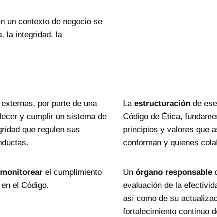
en un contexto de negocio se
 la integridad, la
 externas, por parte de una
La
estructuración
de ese
blecer y cumplir un sistema de
Código de Ética, fundamen
gridad que regulen sus
principios y valores que 
nductas.
conforman y quienes colab
monitorear
el cumplimiento
Un
órgano responsable
d
 en el Código.
evaluación de la efectivid
así como de su actualiza
fortalecimiento continuo d