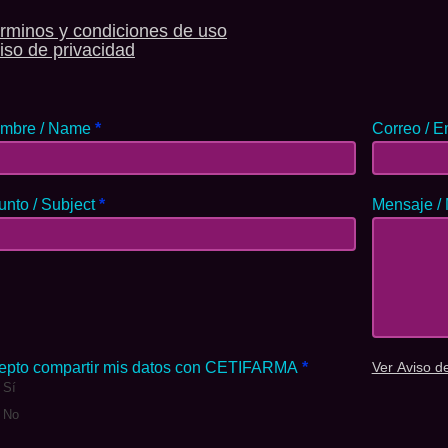
rminos y condiciones de uso
iso de privacidad
mbre / Name
*
Correo / E
unto / Subject
*
Mensaje /
epto compartir mis datos con CETIFARMA
*
Ver Aviso d
Sí
No