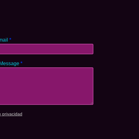
mail
*
 Message
*
e privacidad