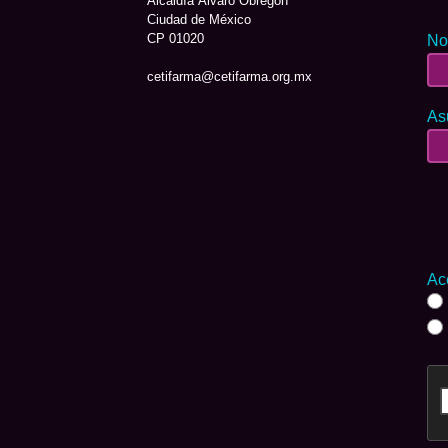
Alcaldía Álvaro Obregón
Ciudad de México
CP 01020
No
cetifarma@cetifarma.org.mx
As
Ac