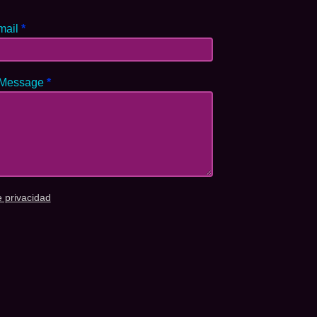
mail
*
 Message
*
e privacidad