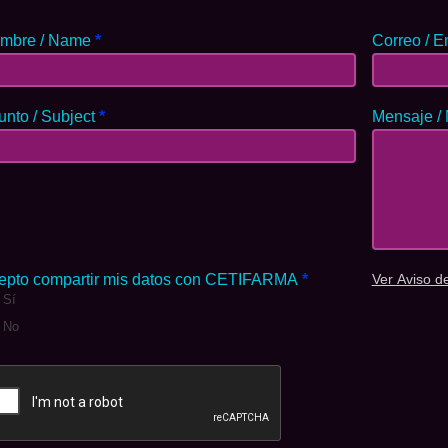
mbre / Name
*
Correo / E
unto / Subject
*
Mensaje /
epto compartir mis datos con CETIFARMA
*
Ver Aviso d
Sí
No