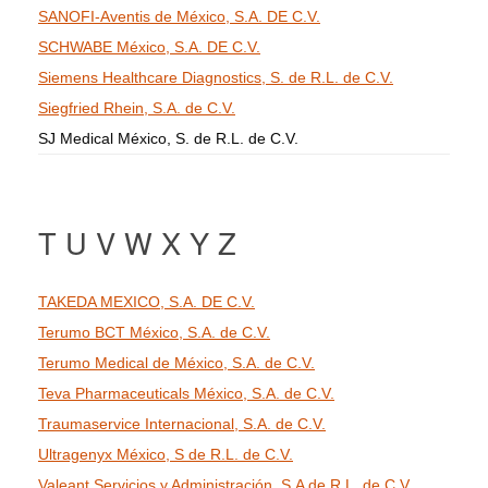
SANOFI-Aventis de México, S.A. DE C.V.
SCHWABE México, S.A. DE C.V.
Siemens Healthcare Diagnostics, S. de R.L. de C.V.
Siegfried Rhein, S.A. de C.V.
SJ Medical México, S. de R.L. de C.V.
T U V W X Y Z
TAKEDA MEXICO, S.A. DE C.V.
Terumo BCT México, S.A. de C.V.
Terumo Medical de México, S.A. de C.V.
Teva Pharmaceuticals México, S.A. de C.V.
Traumaservice Internacional, S.A. de C.V.
Ultragenyx México, S de R.L. de C.V.
Valeant Servicios y Administración, S.A de R.L. de C.V.