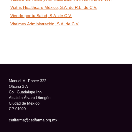
Viatris Healthcare México, S.A. de R.L. de C.V.
Viendo por tu Salud, S.A. de C.V.
Vitalmex Administración, S.A. de C.V.
Manuel M. Ponce 322
Oficina 3-A
Col. Guadalupe Inn
Alcaldía Álvaro Obregón
Ciudad de México
CP 01020
cetifarma@cetifarma.org.mx