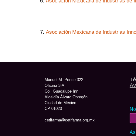
6.
Asociación Mexicana de Industrias de I
7.
Asociación Mexicana de Industrias Inn
Té
Manuel M. Ponce 322
Av
Oficina 3-A
Col. Guadalupe Inn
Alcaldía Álvaro Obregón
Ciudad de México
CP 01020
No
cetifarma@cetifarma.org.mx
As