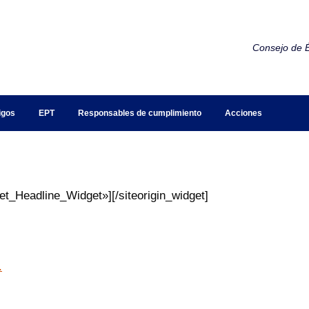
Consejo de É
igos
EPT
Responsables de cumplimiento
Acciones
get_Headline_Widget»]
[/siteorigin_widget]
.