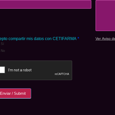
epto compartir mis datos con CETIFARMA
*
Ver Aviso d
Sí
No
Enviar / Submit