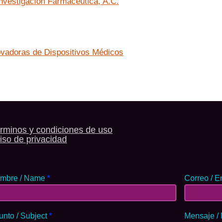
nvestigación Farmacéutica, A.C.
ovadoras de Dispositivos Médicos
rminos y condiciones de uso
iso de privacidad
mbre / Name
*
Correo / E
unto / Subject
*
Mensaje /