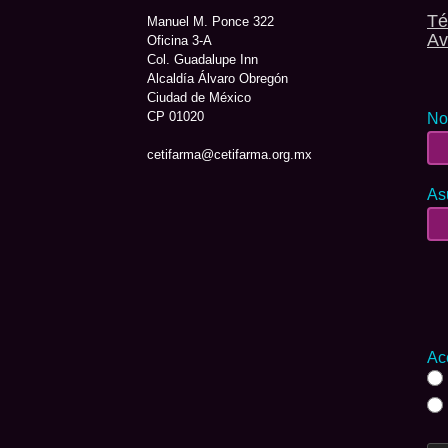
Té
Manuel M. Ponce 322
Av
Oficina 3-A
Col. Guadalupe Inn
Alcaldía Álvaro Obregón
Ciudad de México
CP 01020
No
cetifarma@cetifarma.org.mx
As
Ac