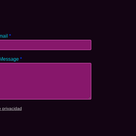
mail
*
 Message
*
e privacidad