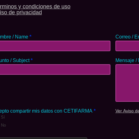
rminos y condiciones de uso
iso de privacidad
mbre / Name
*
Correo / E
unto / Subject
*
Mensaje /
epto compartir mis datos con CETIFARMA
*
Ver Aviso d
Sí
No