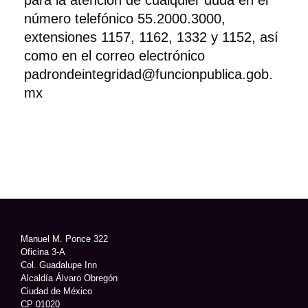
para la atención de cualquier duda en el
número telefónico 55.2000.3000,
extensiones 1157, 1162, 1332 y 1152, así
como en el correo electrónico
padrondeintegridad@funcionpublica.gob.
mx
Manuel M. Ponce 322
Oficina 3-A
Col. Guadalupe Inn
Alcaldía Álvaro Obregón
Ciudad de México
CP 01020