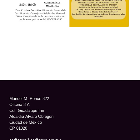
Manuel M. Ponce 322
Oficina 3-A
Col. Guadalupe Inn
Alcaldía Álvaro Obregón
Ciudad de México
CP 01020