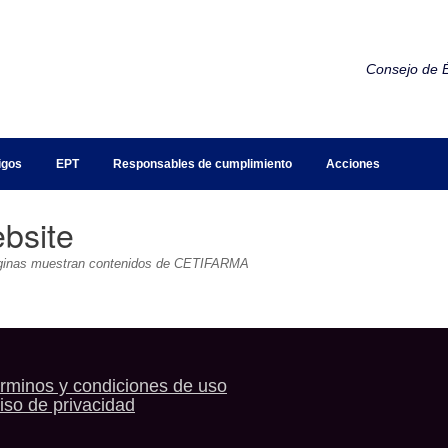
Consejo de É
igos
EPT
Responsables de cumplimiento
Acciones
bsite
 páginas muestran contenidos de CETIFARMA
rminos y condiciones de uso
iso de privacidad