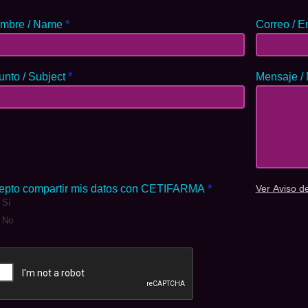
mbre / Name
*
Correo / E
unto / Subject
*
Mensaje /
epto compartir mis datos con CETIFARMA
*
Ver Aviso d
Sí
No