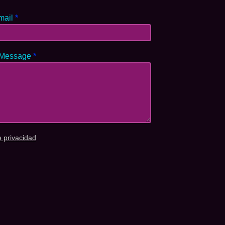
mail
*
 Message
*
e privacidad