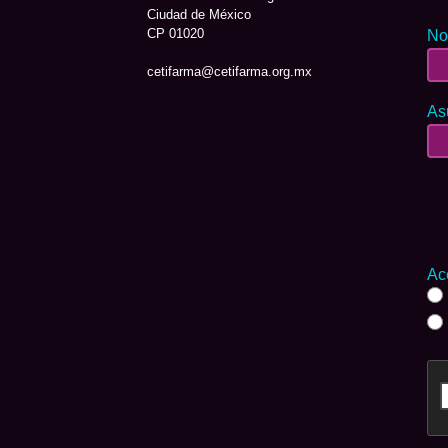
Ciudad de México
CP 01020
No
cetifarma@cetifarma.org.mx
As
Ac