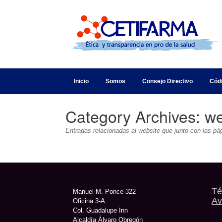
Inicio
Somos
Consejo Directivo
Cód
Category Archives:
we
Entradas relacionadas al website que junto con las
Té
Manuel M. Ponce 322
Av
Oficina 3-A
Col. Guadalupe Inn
Alcaldía Álvaro Obregón