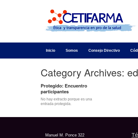
Inicio
Somos
Consejo Directivo
Cód
Category Archives:
ed
Protegido: Encuentro
participantes
No hay extracto porque es una
entrada protegida.
Té
Manuel M. Ponce 322