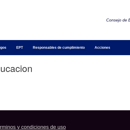
Consejo de É
igos
EPT
Responsables de cumplimiento
Acciones
ucacion
rminos y condiciones de uso