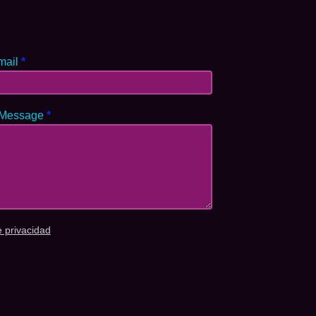
mail
*
 Message
*
e privacidad