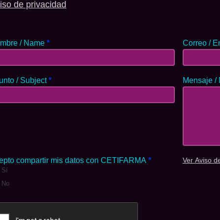
iso de privacidad
mbre / Name
*
Correo / E
unto / Subject
*
Mensaje /
epto compartir mis datos con CETIFARMA
*
Ver Aviso d
Sí
No