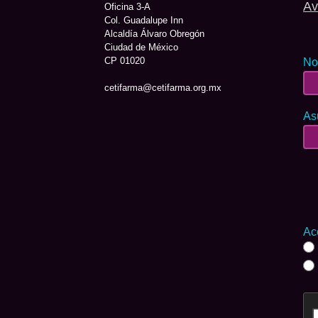
Av
Oficina 3-A
Col. Guadalupe Inn
Alcaldía Álvaro Obregón
Ciudad de México
CP 01020
No
cetifarma@cetifarma.org.mx
As
Ac